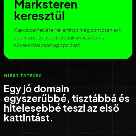
Marksteren
keresztül
Kapcsolatfelvételnél említsd meg pontosan ezt
a domaint, és megmutatjuk a vásárlási és
növekedési csomag opciókat.
MIÉRT ÉRTÉKES
Egy jó domain
egyszerűbbé, tisztábbá és
hitelesebbé teszi az első
kattintást.