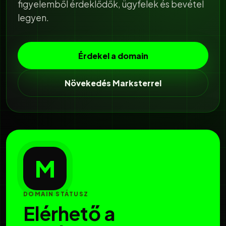
figyelemből érdeklődők, ügyfelek és bevétel
legyen.
Érdekel a domain
Növekedés Marksterrel
M
DOMAIN STÁTUSZ
Elérhető a